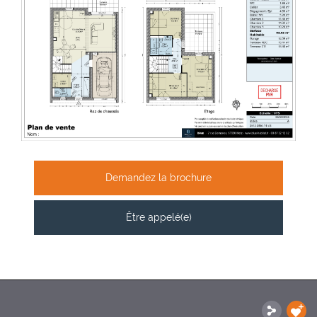
Demandez la brochure
Être appelé(e)