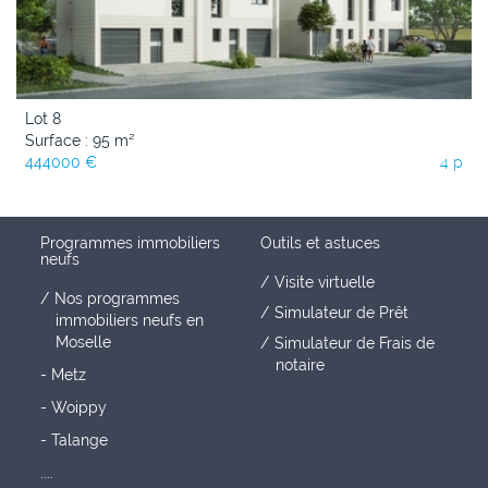
Lot 8
Surface : 95 m²
444000 €
4 p
Programmes immobiliers
Outils et astuces
neufs
Visite virtuelle
Nos programmes
Simulateur de Prêt
immobiliers neufs en
Moselle
Simulateur de Frais de
notaire
- Metz
- Woippy
- Talange
....