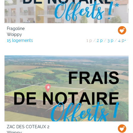
Fragoline
Woippy
15 logements
1 p
/
2 p
/
3 p
/
4 p+
ZAC DES COTEAUX 2
Woippy