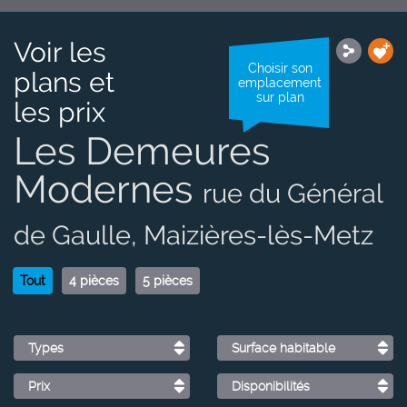
Voir les
Choisir son
plans et
emplacement
sur plan
les prix
Les Demeures
Modernes
rue du Général
de Gaulle, Maizières-lès-Metz
Tout
4 pièces
5 pièces
Types
Surface habitable
Prix
Disponibilités