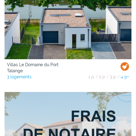
Villas Le Domaine du Port
Talange
3 logements
1 p
/
2 p
/
3 p
/
4 p+