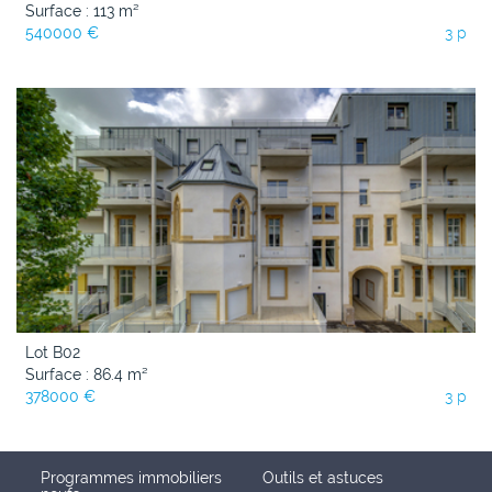
Surface : 113 m²
540000 €
3 p
Lot B02
Surface : 86.4 m²
378000 €
3 p
Programmes immobiliers
Outils et astuces