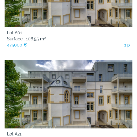
Lot A01
Surface : 106.55 m²
475000 €
3 p
Lot A21