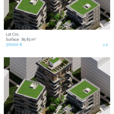
Lot C01
Surface : 85.83 m²
370000 €
4 p