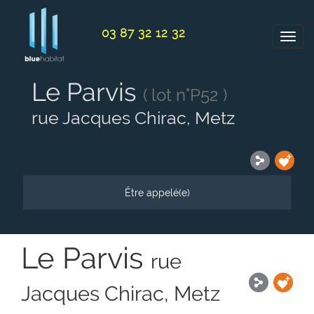
Panneau de gestion des cookies
03 87 32 12 32
Le Parvis
( lot n°P52 )
rue Jacques Chirac, Metz
Être appelé(e)
Le Parvis
rue
Jacques Chirac, Metz