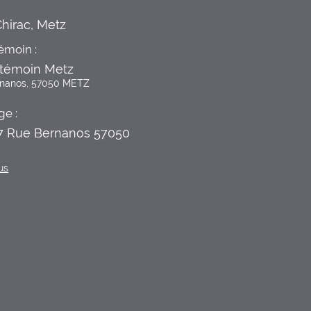
hirac, Metz
émoin :
témoin Metz
rnanos, 57050 METZ
ge :
 7 Rue Bernanos 57050
us