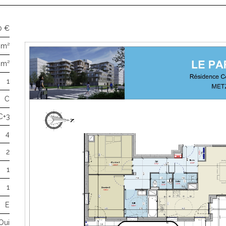
0 €
 m²
 m²
1
C
C+3
4
2
1
1
E
Oui