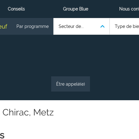
Conseils
Groupe Blue
Nous con
euf
Par programme
Secteur de...
Type de bien
Être appelé(e)
 Chirac, Metz
s