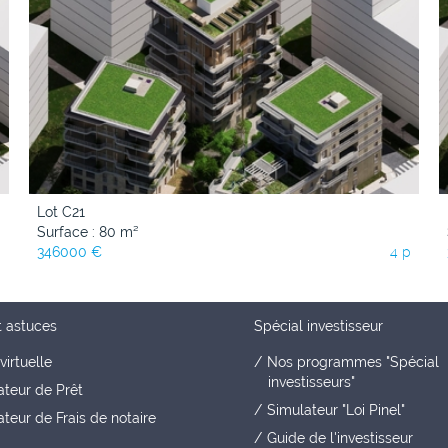
Lot C21
Surface : 80 m²
p
346000 €
4 p
t astuces
Spécial investisseur
virtuelle
Nos programmes "Spécial
investisseurs"
ateur de Prêt
Simulateur "Loi Pinel"
teur de Frais de notaire
Guide de l'investisseur