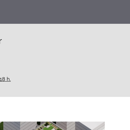
r
18 h.