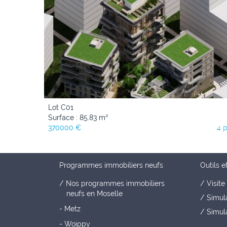
Lot C01
Surface : 85.83 m²
370000 €
4 
Programmes immobiliers neufs
Outils e
Nos programmes immobiliers
Visite 
neufs en Moselle
Simul
- Metz
Simula
- Woippy