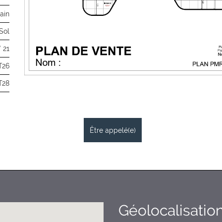
ain
Sol
° 21
T26
T28
Être appelé(e)
Géolocalisatio