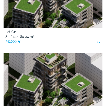
Lot C11
Surface : 80.04 m²
342000 €
3 p