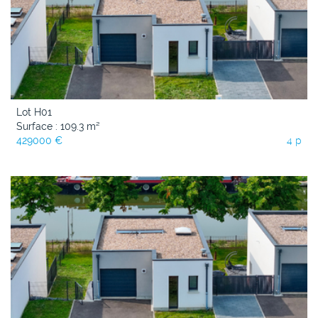
Lot H01
Surface : 109.3 m²
429000 €
4 p