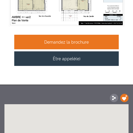
Demandez la brochure
Être appelé(e)