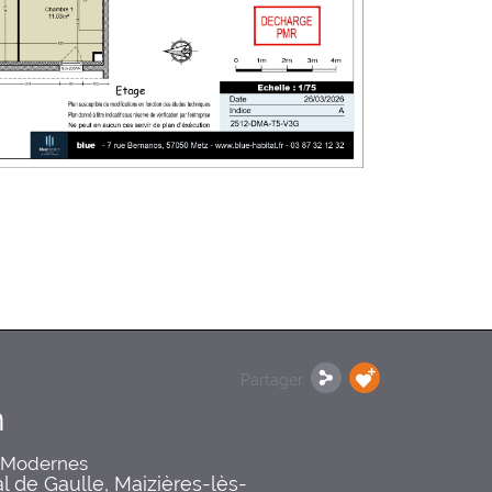
Partager
n
 Modernes
l de Gaulle, Maizières-lès-