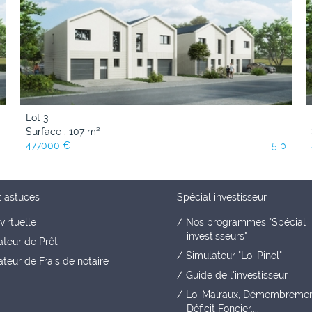
Lot 3
Surface : 107 m²
p
477000 €
5 p
t astuces
Spécial investisseur
virtuelle
Nos programmes "Spécial
investisseurs"
ateur de Prêt
Simulateur "Loi Pinel"
teur de Frais de notaire
Guide de l'investisseur
Loi Malraux, Démembremen
Déficit Foncier....