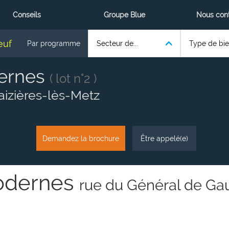
Conseils
Groupe Blue
Nous con
euf
Par programme
Secteur de...
Type de bien
ernes
( lot n°2 )
aizières-lès-Metz
Demandez la brochure
Être appelé(e)
odernes
rue du Général de Gau