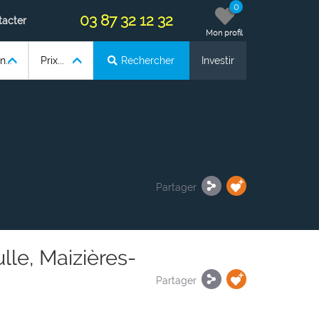
0
03 87 32 12 32
tacter
Mon profil
...
Prix...
Rechercher
Investir
Partager
lle, Maizières-
Partager