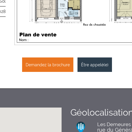
Sol
028
Demandez la brochure
Être appelé(e)
Géolocalisatio
Les Demeures
rue du Généra