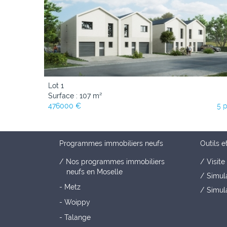
Lot 1
Surface : 107 m²
476000 €
5 
Programmes immobiliers neufs
Outils e
Nos programmes immobiliers
Visite 
neufs en Moselle
Simul
- Metz
Simula
- Woippy
- Talange