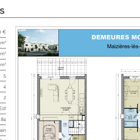
s
0 €
 m²
 m²
 m²
5
4
2
Est
.84
ain