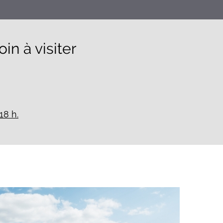
n à visiter
18 h.