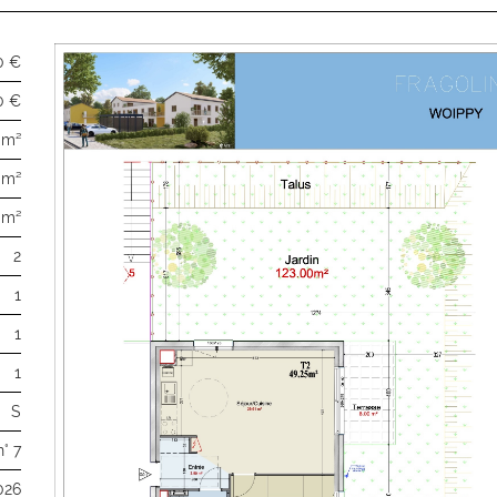
0 €
0 €
 m²
 m²
 m²
2
1
1
1
S
n° 7
026