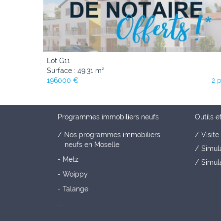
Lot G11
Surface : 49.31 m²
196000 €
2 
Programmes immobiliers neufs
Outils e
Nos programmes immobiliers
Visite 
neufs en Moselle
Simul
- Metz
Simula
- Woippy
- Talange
....