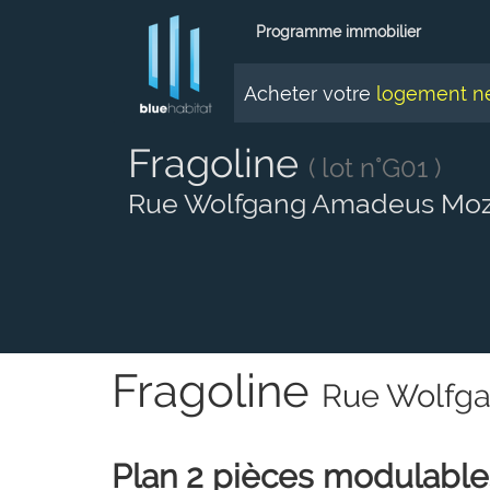
Panneau de gestion des cookies
Programme immobilier
Acheter votre
logement n
Fragoline
( lot n°G01 )
Rue Wolfgang Amadeus Moza
Fragoline
Rue Wolfga
Plan 2 pièces modulable