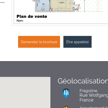
Demandez la brochure
Être appelé(e)
Géolocalisatio
Fragoline
Rue Wolfgang
France