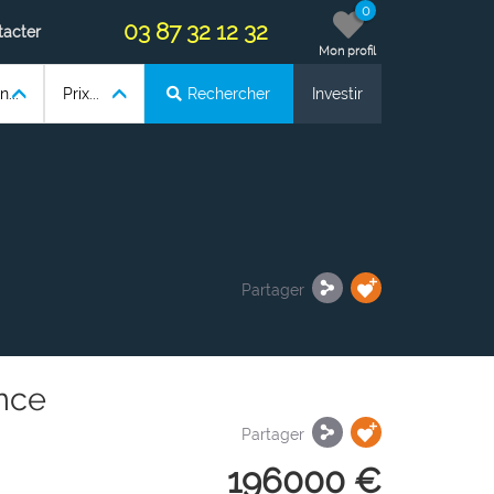
0
03 87 32 12 32
tacter
Mon profil
...
Prix...
Rechercher
Investir
Partager
nce
Partager
196000 €