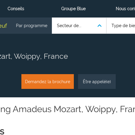
Conseils
Groupe Blue
Nous con
euf
Par programme
Secteur de...
Type de bien
rt, Woippy, France
Demandez la brochure
Être appelé(e)
ng Amadeus Mozart, Woippy, Fra
s