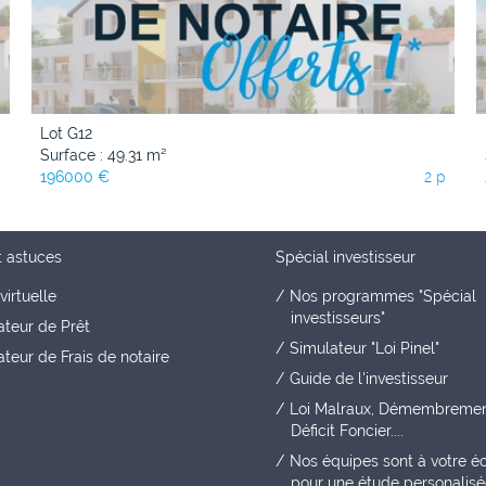
Lot G12
Surface : 49.31 m²
p
196000 €
2 p
t astuces
Spécial investisseur
virtuelle
Nos programmes "Spécial
investisseurs"
ateur de Prêt
Simulateur "Loi Pinel"
teur de Frais de notaire
Guide de l'investisseur
Loi Malraux, Démembremen
Déficit Foncier....
Nos équipes sont à votre é
pour une étude personalis