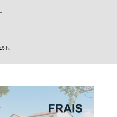
r
18 h.