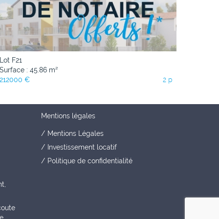
Lot F21
Surface : 45.86 m²
212000 €
2 p
Mentions légales
Mentions Légales
Investissement locatif
Politique de confidentialité
t,
coute
ée