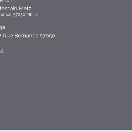
émoin :
témoin Metz
rnanos, 57050 METZ
ge :
 7 Rue Bernanos 57050
us