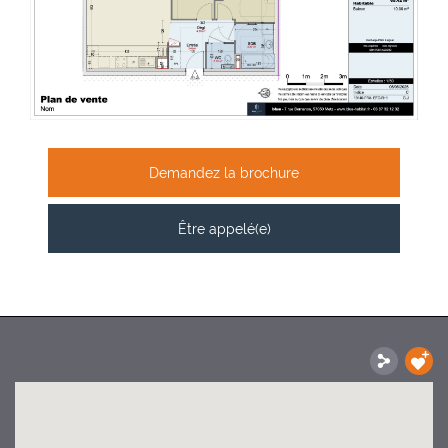
Demandez la brochure
Être appelé(e)