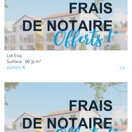
Lot E04
Surface : 66.31 m²
247000 €
3 p