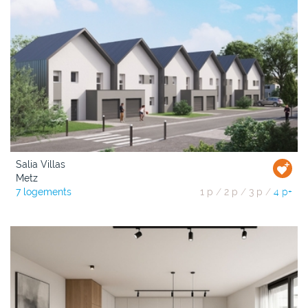
Salia Villas
Metz
7 logements
1 p
/
2 p
/
3 p
/
4 p+