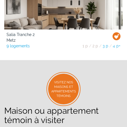
Salia Tranche 2
Metz
9 logements
1 p
/
2 p
/
3 p
/
4 p+
VISITEZ NOS
MAISONS ET
APPARTEMENTS
TÉMOINS
Maison ou appartement
témoin à visiter